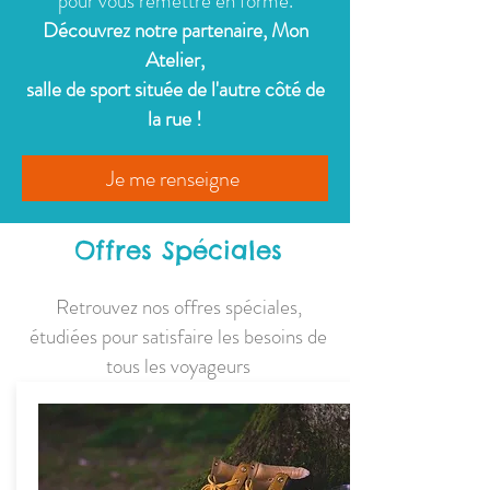
pour vous remettre en forme.
Découvrez notre partenaire, Mon
Atelier,
salle de sport située de l'autre côté de
la rue !
Je me renseigne
Offres Spéciales
Retrouvez nos offres spéciales,
étudiées pour satisfaire les besoins de
tous les voyageurs